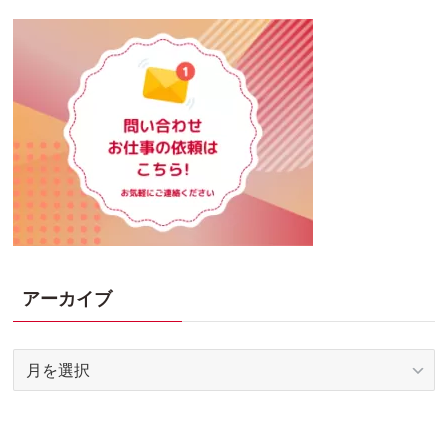
アーカイブ
ア
ー
カ
イ